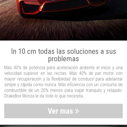
In 10 cm todas las soluciones a sus
problemas
Más 40% de potencia para aceleración ardiente el inicio y una
velocidad superior en las rectas. Más 40% de par motor con
mayor recuperación y la flexibilidad de conducir para adelantar
simple y rápida como nunca. Más eficiencia con un consumo de
combustible de un 20% menos para viajar tranquilo y relajado.
DrakeBox Monza le da todo lo que necesita.
Ver mas