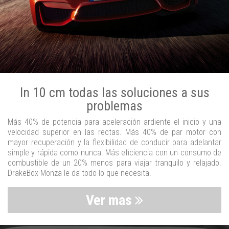
In 10 cm todas las soluciones a sus
problemas
Más 40% de potencia para aceleración ardiente el inicio y una
velocidad superior en las rectas. Más 40% de par motor con
mayor recuperación y la flexibilidad de conducir para adelantar
simple y rápida como nunca. Más eficiencia con un consumo de
combustible de un 20% menos para viajar tranquilo y relajado.
DrakeBox Monza le da todo lo que necesita.
Ver mas