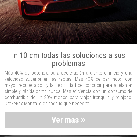
In 10 cm todas las soluciones a sus
problemas
Más 40% de potencia para aceleración ardiente el inicio y una
velocidad superior en las rectas. Más 40% de par motor con
mayor recuperación y la flexibilidad de conducir para adelantar
simple y rápida como nunca. Más eficiencia con un consumo de
combustible de un 20% menos para viajar tranquilo y relajado.
DrakeBox Monza le da todo lo que necesita.
Ver mas