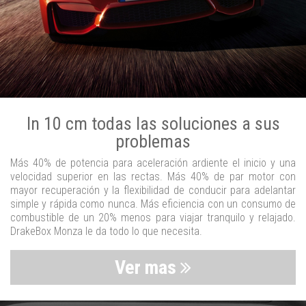
In 10 cm todas las soluciones a sus
problemas
Más 40% de potencia para aceleración ardiente el inicio y una
velocidad superior en las rectas. Más 40% de par motor con
mayor recuperación y la flexibilidad de conducir para adelantar
simple y rápida como nunca. Más eficiencia con un consumo de
combustible de un 20% menos para viajar tranquilo y relajado.
DrakeBox Monza le da todo lo que necesita.
Ver mas