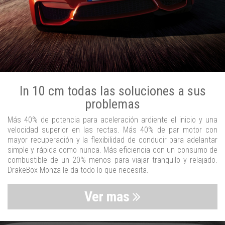
In 10 cm todas las soluciones a sus
problemas
Más 40% de potencia para aceleración ardiente el inicio y una
velocidad superior en las rectas. Más 40% de par motor con
mayor recuperación y la flexibilidad de conducir para adelantar
simple y rápida como nunca. Más eficiencia con un consumo de
combustible de un 20% menos para viajar tranquilo y relajado.
DrakeBox Monza le da todo lo que necesita.
Ver mas